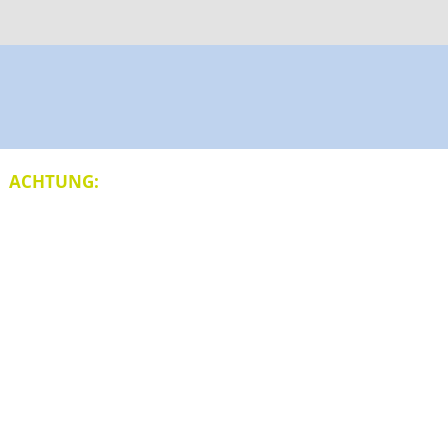
ACHTUNG:
tungssymptomen haben, sollten
gativen PCR-Test in der Klinik
vorlegen.
ts sind bei uns erhältlich).