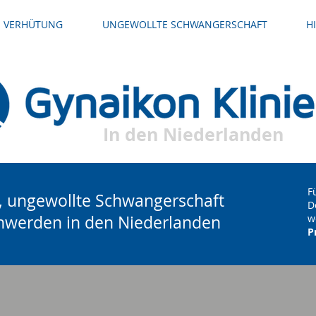
VERHÜTUNG
UNGEWOLLTE SCHWANGERSCHAFT
H
In den Niederlanden
F
g, ungewollte Schwangerschaft
D
hwerden in den Niederlanden
w
P