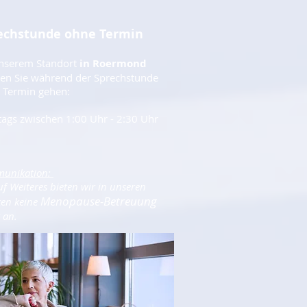
echstunde ohne Termin
nserem Standort
in Roermond
en Sie während der Sprechstunde
 Termin gehen:
ags zwischen 1:00 Uhr - 2:30 Uhr
unikation:
uf Weiteres bieten wir in unseren
Menopause-Betreuung
ken keine
 an.