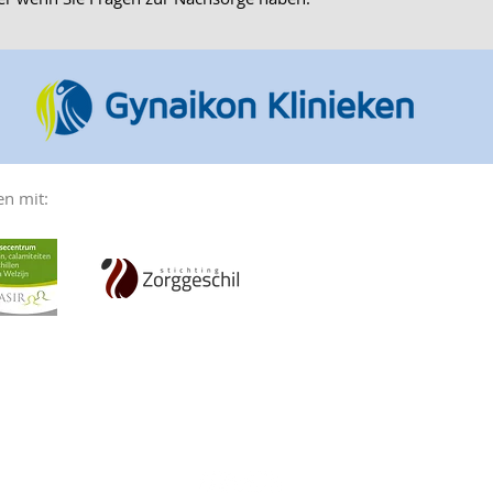
n mit:
Wenn Sie Erkäl
Sie einen ne
(Selbsttes