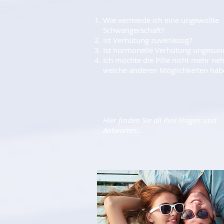
Wie vermeide ich eine ungewollte
Schwangerschaft?
Ist Verhütung zuverlässig?
Ist hormonelle Verhütung ungesun
Ich möchte die Pille nicht mehr n
welche anderen Möglichkeiten habe
Hier finden Sie all Ihre Fragen und
Antworten...