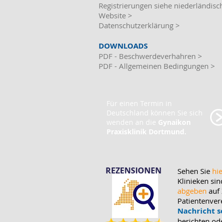
Registrierungen siehe niederländisc
Website >
Datenschutzerklärung >
DOWNLOADS
PDF - Beschwerdeverhahren >
PDF - Allgemeinen Bedingungen >
Für einen Termin in
Deutschland können Sie sich
wenden an die
Gynaikon
Praxisklinik Dortmund.
REZENSIONEN
Sehen Sie
hi
Klinieken sin
abgeben
auf
Patientenver
Nachricht 
berichten od