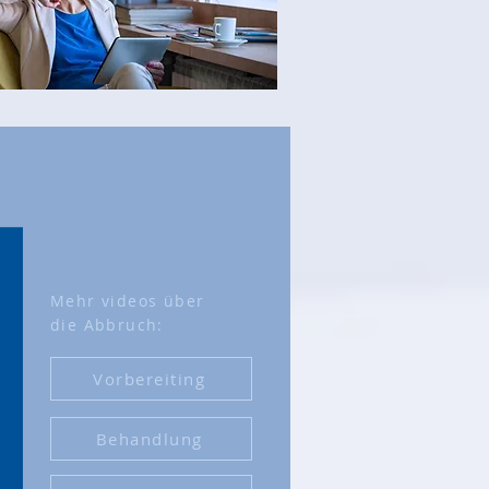
Mehr videos über
die Abbruch:
Vorbereiting
Behandlung