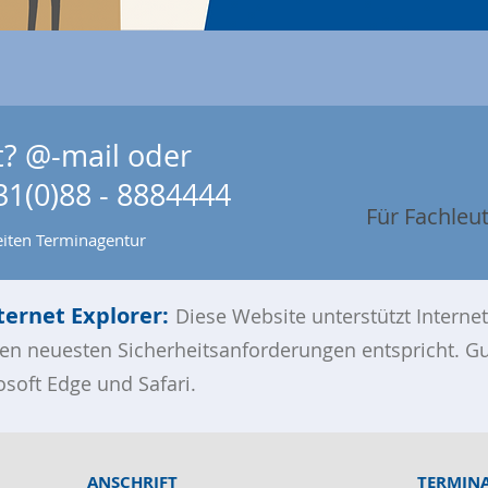
t?
@-mail
oder
31(0)88 - 8884444
Für Fachleu
eiten Terminagentur
ernet Explorer:
Diese Website unterstützt Internet
den neuesten Sicherheitsanforderungen entspricht. Gu
osoft Edge und Safari.
ANSCHRIFT
TERMIN