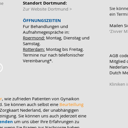
Standort Dortmund
:
he
Sie könn
Zur Website Dortmund
>
ein Termi
ÖFFNUNGSZEITEN
Mailen Si
Fur Behandlungen und
‘Zivver Ma
Aufnahmegespräche in:
Roermond:
Montag, Dienstag und
Samstag.
Rotterdam:
Montag bis Freitag.
Termine nur nach telefonischer
​AGB cod
Vereinbarung*.
Mitglied 
Nederlan
Dutch Me
Kliniken 
er
, wie zufrieden Patienten von Gynaikon
d. Sie können auch selbst eine
Beurteillung
 Zorgkaart Nederland, der unabhängigen
einigung. Sie können uns auch jederzeit eine
senden
um uns über Ihre Erfahrungen zu
er wenn Sie Fragen zur Nachsorge haben.