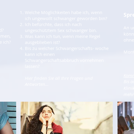
Welche Möglichkeiten habe ich, wenn
Spr
ich ungewollt schwanger geworden bin?
Ich befürchte, dass ich nach
An u
d?
ungeschütztem Sex schwanger bin.
könn
ehmen,
Was kann ich tun, wenn meine Regel
ohne
 ich?
ausgeblieben ist?
Bis zu welcher Schwangerschafts- woche
Mont
kann ich einen
Schwangerschaftsabbruch vornehmen
lassen?
Komm
Hier finden Sie all Ihre Fragen und
Bis a
Antworten...
Klini
mehr