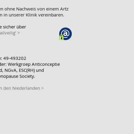
en ohne Nachweis von einem Artz
n in unserer Klinik vereinbaren.
e sicher über
ilveilig’ >
e: 49-493202
der: Werkgroep Anticonceptie
d, NGvA, ESC(RH) und
nopause Society.
in den Niederlanden >