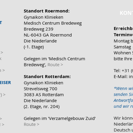
Standort Roermond:
KON
Gynaikon Klinieken
T
Medisch Centrum Bredeweg
Erreichb
Bredeweg 239
Terminv
NL-6043 GA Roermond
Die Niederlande
Montag b
(-1. Etage)
Samstag
>
Wohnen S
ik
Gelegen im 'Medisch Centrum
bitte Ih
Bredeweg',
Route >
n >
Te
l: +31
Standort
Rotterdam:
​​E-Mail:
i
EISER
Gynaikon Klinieken
*Wenn wir
Strevelsweg 700
senden Si
) >
3083 AS Rotterdam
Antwortfo
Die Niederlande
und wir r
(2. Etage, nr. 204)
Wir könn
Gelegen im 'Verzamelgebouw Zuid'
>
Niederlän
Route >
! >
Deutsch u